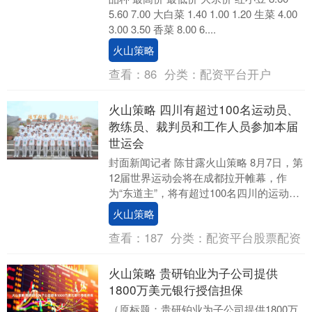
5.60 7.00 大白菜 1.40 1.00 1.20 生菜 4.00
3.00 3.50 香菜 8.00 6....
火山策略
查看：
86
分类：
配资平台开户
火山策略 四川有超过100名运动员、
教练员、裁判员和工作人员参加本届
世运会
封面新闻记者 陈甘露火山策略 8月7日，第
12届世界运动会将在成都拉开帷幕，作
为“东道主”，将有超过100名四川的运动
员、教练员、工作人员、裁判员参与本届
火山策略
世运会....
查看：
187
分类：
配资平台股票配资
火山策略 贵研铂业为子公司提供
1800万美元银行授信担保
（原标题：贵研铂业为子公司提供1800万