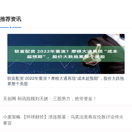
推荐资讯
联富配资 2022年重演？摩根大通再现“成本超预期”，股价大跌拖
累整个美股
天创网 和讯投顾刘天娇：三股势力，抢夺资金！
小麦策略 【环球财经】泽连斯基：乌英法美将在伦敦讨论停火
事宜