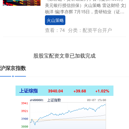
美元银行授信担保）火山策略 雷达财经 文|
杨洋 编|李亦辉 7月15日，贵研铂业（证券
代码：600459）发布公告称，将....
火山策略
查看：
74
分类：
配资平台开户
股股宝配资文章已加载完成
沪深京指数
上证综指
3940.04
+39.68
+1.02%